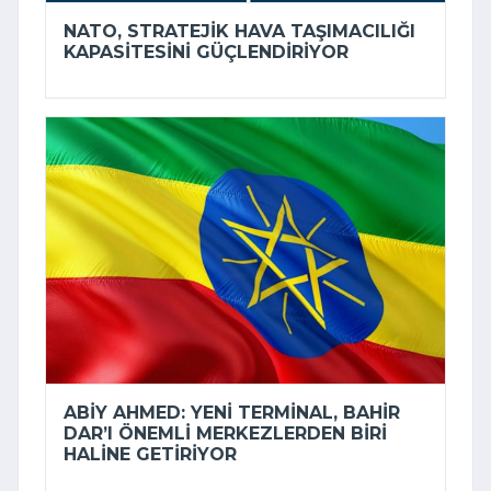
NATO, STRATEJIK HAVA TAŞIMACILIĞI
KAPASITESINI GÜÇLENDIRIYOR
ABIY AHMED: YENI TERMINAL, BAHIR
DAR’I ÖNEMLI MERKEZLERDEN BIRI
HALINE GETIRIYOR