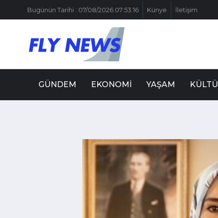
Bugünün Tarihi : 07/08/2026 07:53:16
Künye
İletişim
GÜNDEM
EKONOMI
YAŞAM
KÜLTÜ