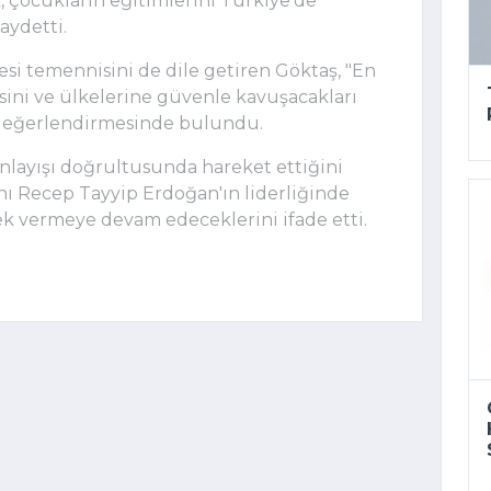
k, çocukların eğitimlerini Türkiye'de
aydetti.
si temennisini de dile getiren Göktaş, "En
esini ve ülkelerine güvenle kavuşacakları
" değerlendirmesinde bulundu.
 anlayışı doğrultusunda hareket ettiğini
ı Recep Tayyip Erdoğan'ın liderliğinde
k vermeye devam edeceklerini ifade etti.