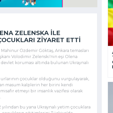
ENA ZELENSKA ILE
ÇOCUKLARI ZIYARET ETTI
ı Mahinur Özdemir Göktaş, Ankara temasları
kanı Volodimir Zelenski'nin eşi Olena
e devlet koruması altında bulunan Ukraynalı
urlarının çocuklar olduğunu vurgulayarak,
n masum kalplerin her birini kendi
misafir etmeyi bir insanlık vazifesi olarak
.
 yılından bu yana Ukraynalı yetim çocuklara