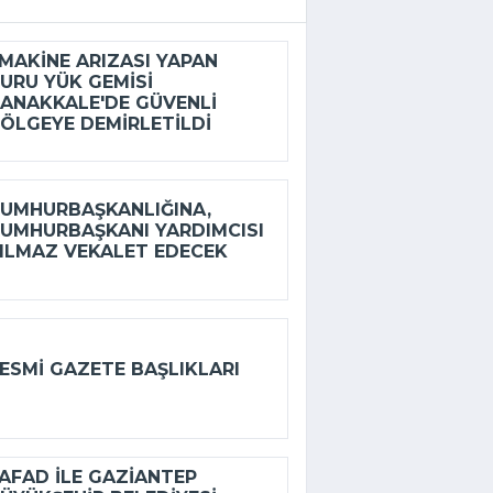
AKINE ARIZASI YAPAN
URU YÜK GEMISI
ANAKKALE'DE GÜVENLI
ÖLGEYE DEMIRLETILDI
UMHURBAŞKANLIĞINA,
UMHURBAŞKANI YARDIMCISI
ILMAZ VEKALET EDECEK
ESMI GAZETE BAŞLIKLARI
FAD ILE GAZIANTEP