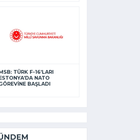
MSB: TÜRK F-16’LARI
ESTONYA’DA NATO
GÖREVINE BAŞLADI
ÜNDEM