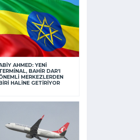
ABIY AHMED: YENI
TERMINAL, BAHIR DAR’I
ÖNEMLI MERKEZLERDEN
BIRI HALINE GETIRIYOR