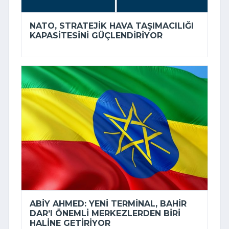
NATO, STRATEJIK HAVA TAŞIMACILIĞI
KAPASITESINI GÜÇLENDIRIYOR
ABIY AHMED: YENI TERMINAL, BAHIR
DAR’I ÖNEMLI MERKEZLERDEN BIRI
HALINE GETIRIYOR