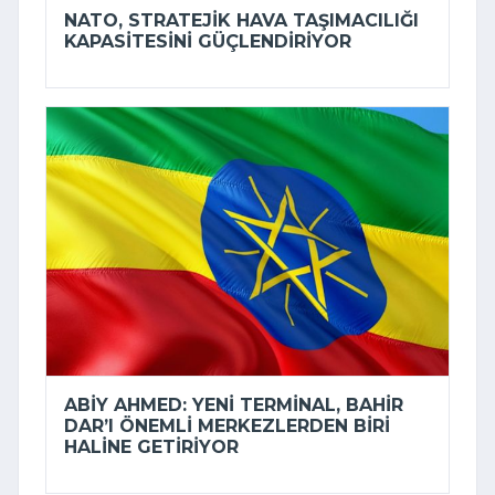
NATO, STRATEJIK HAVA TAŞIMACILIĞI
KAPASITESINI GÜÇLENDIRIYOR
ABIY AHMED: YENI TERMINAL, BAHIR
DAR’I ÖNEMLI MERKEZLERDEN BIRI
HALINE GETIRIYOR