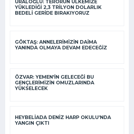
URALOĞLU: TERÖRÜN ÜLKEMIZE
YÜKLEDIĞI 2,3 TRILYON DOLARLIK
BEDELI GERIDE BIRAKIYORUZ
GÖKTAŞ: ANNELERIMIZIN DAIMA
YANINDA OLMAYA DEVAM EDECEĞIZ
ÖZVAR: YEMEN'IN GELECEĞI BU
GENÇLERIMIZIN OMUZLARINDA
YÜKSELECEK
HEYBELIADA DENIZ HARP OKULU’NDA
YANGIN ÇIKTI