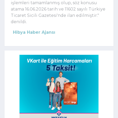
işlemleri tamamlanmış olup, söz konusu
atama 16.06.2026 tarih ve 11602 sayılı Türkiye
Ticaret Sicili Gazetesi'nde ilan edilmiştir."
denildi.
Hibya Haber Ajansı