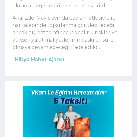
olduğu değerlendirmesine yer verildi.
Analizde, Mayıs ayında bayram etkisiyle iç
hat talebinde toparlanma görülebileceği
ancak dış hat tarafında jeopolitik riskler ve
yüksek yakıt maliyetlerinin baskı unsuru
olmaya devam edeceği ifade edildi.
Hibya Haber Ajansı