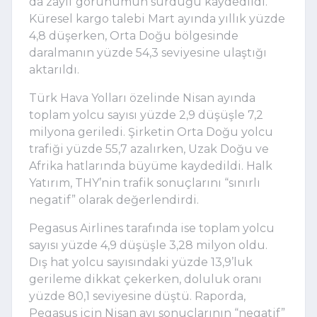
da zayıf görünümün sürdüğü kaydedildi.
Küresel kargo talebi Mart ayında yıllık yüzde
4,8 düşerken, Orta Doğu bölgesinde
daralmanın yüzde 54,3 seviyesine ulaştığı
aktarıldı.
Türk Hava Yolları
özelinde Nisan ayında
toplam yolcu sayısı yüzde 2,9 düşüşle 7,2
milyona geriledi. Şirketin Orta Doğu yolcu
trafiği yüzde 55,7 azalırken, Uzak Doğu ve
Afrika hatlarında büyüme kaydedildi. Halk
Yatırım, THY’nin trafik sonuçlarını “sınırlı
negatif” olarak değerlendirdi.
Pegasus Airlines
tarafında ise toplam yolcu
sayısı yüzde 4,9 düşüşle 3,28 milyon oldu.
Dış hat yolcu sayısındaki yüzde 13,9’luk
gerileme dikkat çekerken, doluluk oranı
yüzde 80,1 seviyesine düştü. Raporda,
Pegasus için Nisan ayı sonuçlarının “negatif”