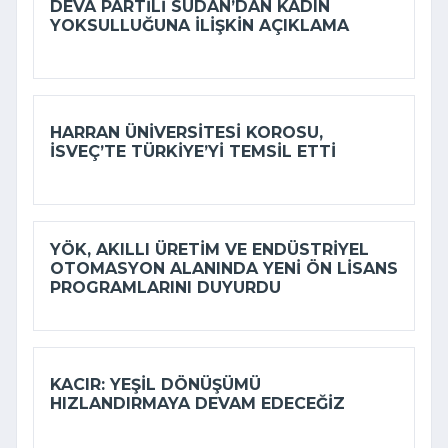
DEVA PARTILI SUDAN’DAN KADIN
YOKSULLUĞUNA ILIŞKIN AÇIKLAMA
HARRAN ÜNIVERSITESI KOROSU,
İSVEÇ’TE TÜRKIYE’YI TEMSIL ETTI
YÖK, AKILLI ÜRETIM VE ENDÜSTRIYEL
OTOMASYON ALANINDA YENI ÖN LISANS
PROGRAMLARINI DUYURDU
KACIR: YEŞIL DÖNÜŞÜMÜ
HIZLANDIRMAYA DEVAM EDECEĞIZ