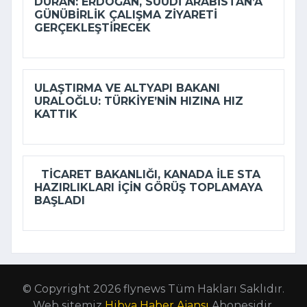
DURAN: ERDOĞAN, SUUDI ARABISTAN’A
GÜNÜBIRLIK ÇALIŞMA ZIYARETI
GERÇEKLEŞTIRECEK
ULAŞTIRMA VE ALTYAPI BAKANI
URALOĞLU: TÜRKIYE’NIN HIZINA HIZ
KATTIK
TICARET BAKANLIĞI, KANADA ILE STA
HAZIRLIKLARI IÇIN GÖRÜŞ TOPLAMAYA
BAŞLADI
© Copyright 2026 flynews Tüm Hakları Saklıdır.
Web sitemiz
Hibya Haber Ajansı
Abonesidir.