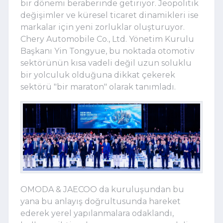
bir dönemi beraberinde getiriyor. Jeopolitik
değişimler ve küresel ticaret dinamikleri ise
markalar için yeni zorluklar oluşturuyor.
Chery Automobile Co., Ltd. Yönetim Kurulu
Başkanı Yin Tongyue, bu noktada otomotiv
sektörünün kısa vadeli değil uzun soluklu
bir yolculuk olduğuna dikkat çekerek
sektörü "bir maraton" olarak tanımladı.
OMODA & JAECOO da kuruluşundan bu
yana bu anlayış doğrultusunda hareket
ederek yerel yapılanmalara odaklandı,