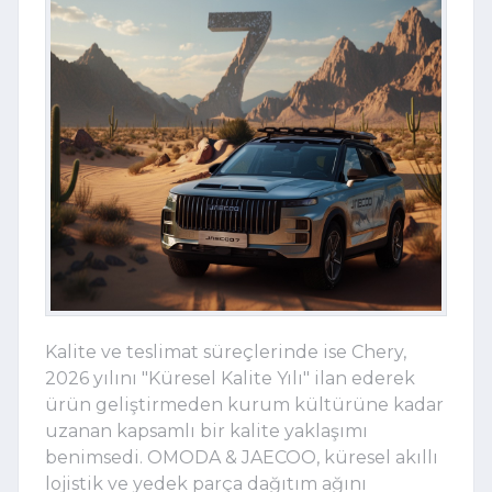
Kalite ve teslimat süreçlerinde ise Chery,
2026 yılını "Küresel Kalite Yılı" ilan ederek
ürün geliştirmeden kurum kültürüne kadar
uzanan kapsamlı bir kalite yaklaşımı
benimsedi. OMODA & JAECOO, küresel akıllı
lojistik ve yedek parça dağıtım ağını