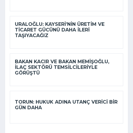
URALOĞLU: KAYSERI’NIN ÜRETIM VE
TICARET GÜCÜNÜ DAHA ILERI
TAŞIYACAĞIZ
BAKAN KACIR VE BAKAN MEMIŞOĞLU,
ILAÇ SEKTÖRÜ TEMSILCILERIYLE
GÖRÜŞTÜ
TORUN: HUKUK ADINA UTANÇ VERICI BIR
GÜN DAHA