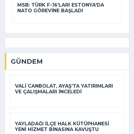
MSB: TÜRK F-16’LARI ESTONYA’DA
NATO GÖREVINE BAŞLADI
GÜNDEM
VALI CANBOLAT, AYAŞ’TA YATIRIMLARI
VE ÇALIŞMALARI INCELEDI
YAYLADAĞI İLÇE HALK KÜTÜPHANESI
YENI HIZMET BINASINA KAVUŞTU