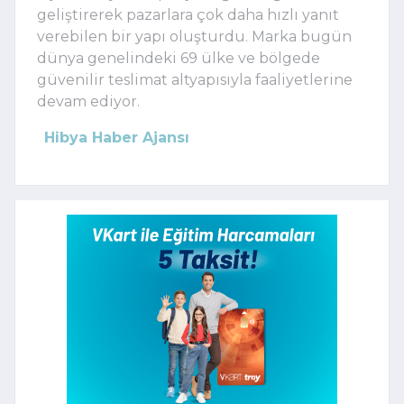
geliştirerek pazarlara çok daha hızlı yanıt
verebilen bir yapı oluşturdu. Marka bugün
dünya genelindeki 69 ülke ve bölgede
güvenilir teslimat altyapısıyla faaliyetlerine
devam ediyor.
Hibya Haber Ajansı