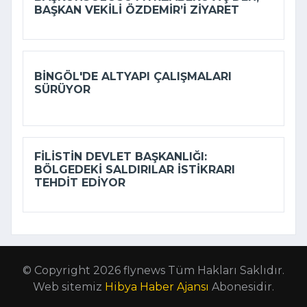
BAŞKAN VEKILI ÖZDEMIR’I ZIYARET
BINGÖL'DE ALTYAPI ÇALIŞMALARI
SÜRÜYOR
FILISTIN DEVLET BAŞKANLIĞI:
BÖLGEDEKI SALDIRILAR ISTIKRARI
TEHDIT EDIYOR
© Copyright 2026 flynews Tüm Hakları Saklıdır.
Web sitemiz
Hibya Haber Ajansı
Abonesidir.