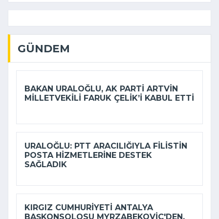
GÜNDEM
BAKAN URALOĞLU, AK PARTI ARTVIN
MILLETVEKILI FARUK ÇELIK’I KABUL ETTI
URALOĞLU: PTT ARACILIĞIYLA FILISTIN
POSTA HIZMETLERINE DESTEK
SAĞLADIK
KIRGIZ CUMHURIYETI ANTALYA
BAŞKONSOLOSU MYRZABEKOVIÇ'DEN,