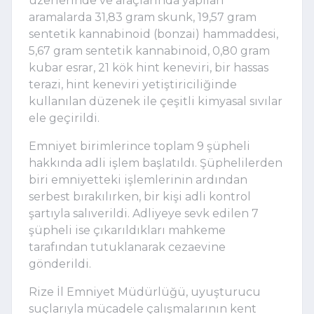
üzerlerinde ve araçlarında yapılan
aramalarda 31,83 gram skunk, 19,57 gram
sentetik kannabinoid (bonzai) hammaddesi,
5,67 gram sentetik kannabinoid, 0,80 gram
kubar esrar, 21 kök hint keneviri, bir hassas
terazi, hint keneviri yetiştiriciliğinde
kullanılan düzenek ile çeşitli kimyasal sıvılar
ele geçirildi.
Emniyet birimlerince toplam 9 şüpheli
hakkında adli işlem başlatıldı. Şüphelilerden
biri emniyetteki işlemlerinin ardından
serbest bırakılırken, bir kişi adli kontrol
şartıyla salıverildi. Adliyeye sevk edilen 7
şüpheli ise çıkarıldıkları mahkeme
tarafından tutuklanarak cezaevine
gönderildi.
Rize İl Emniyet Müdürlüğü, uyuşturucu
suçlarıyla mücadele çalışmalarının kent