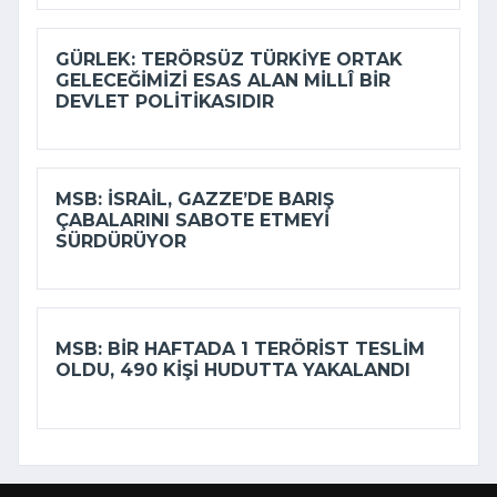
GÜRLEK: TERÖRSÜZ TÜRKIYE ORTAK
GELECEĞIMIZI ESAS ALAN MILLÎ BIR
DEVLET POLITIKASIDIR
MSB: İSRAIL, GAZZE’DE BARIŞ
ÇABALARINI SABOTE ETMEYI
SÜRDÜRÜYOR
MSB: BIR HAFTADA 1 TERÖRIST TESLIM
OLDU, 490 KIŞI HUDUTTA YAKALANDI