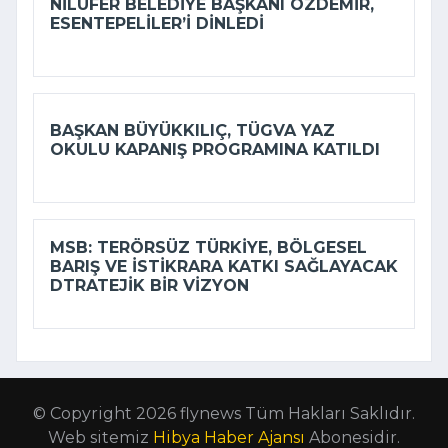
NILÜFER BELEDIYE BAŞKANI ÖZDEMIR,
ESENTEPELILER’I DINLEDI
BAŞKAN BÜYÜKKILIÇ, TÜGVA YAZ
OKULU KAPANIŞ PROGRAMINA KATILDI
MSB: TERÖRSÜZ TÜRKIYE, BÖLGESEL
BARIŞ VE ISTIKRARA KATKI SAĞLAYACAK
DTRATEJIK BIR VIZYON
© Copyright 2026 flynews Tüm Hakları Saklıdır.
Web sitemiz
Hibya Haber Ajansı
Abonesidir.