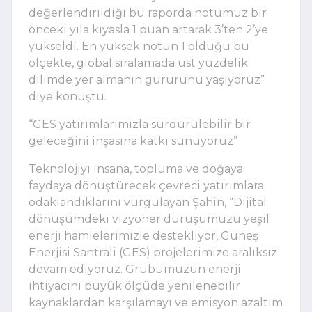
değerlendirildiği bu raporda notumuz bir 
önceki yıla kıyasla 1 puan artarak 3’ten 2’ye 
yükseldi. En yüksek notun 1 olduğu bu 
ölçekte, global sıralamada üst yüzdelik 
dilimde yer almanın gururunu yaşıyoruz” 
diye konuştu.
“GES yatırımlarımızla sürdürülebilir bir 
geleceğini inşasına katkı sunuyoruz”
Teknolojiyi insana, topluma ve doğaya 
faydaya dönüştürecek çevreci yatırımlara 
odaklandıklarını vurgulayan Şahin, “Dijital 
dönüşümdeki vizyoner duruşumuzu yeşil 
enerji hamlelerimizle destekliyor, Güneş 
Enerjisi Santrali (GES) projelerimize aralıksız 
devam ediyoruz. Grubumuzun enerji 
ihtiyacını büyük ölçüde yenilenebilir 
kaynaklardan karşılamayı ve emisyon azaltım 