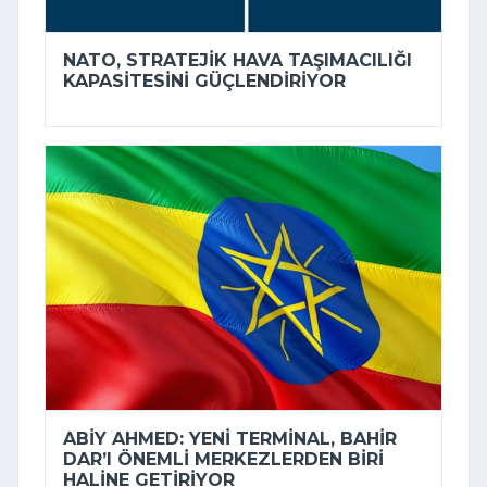
NATO, STRATEJIK HAVA TAŞIMACILIĞI
KAPASITESINI GÜÇLENDIRIYOR
ABIY AHMED: YENI TERMINAL, BAHIR
DAR’I ÖNEMLI MERKEZLERDEN BIRI
HALINE GETIRIYOR