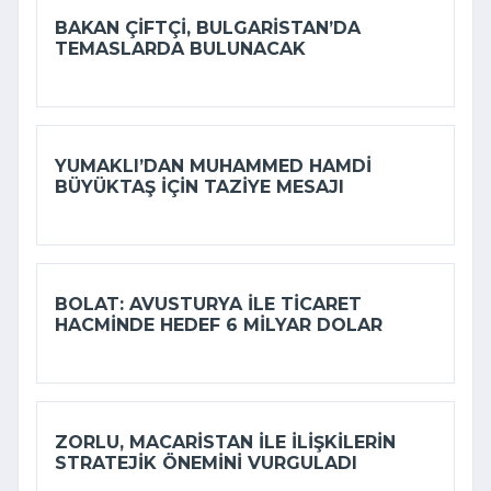
BAKAN ÇIFTÇI, BULGARISTAN’DA
TEMASLARDA BULUNACAK
YUMAKLI’DAN MUHAMMED HAMDI
BÜYÜKTAŞ IÇIN TAZIYE MESAJI
BOLAT: AVUSTURYA ILE TICARET
HACMINDE HEDEF 6 MILYAR DOLAR
ZORLU, MACARISTAN ILE ILIŞKILERIN
STRATEJIK ÖNEMINI VURGULADI