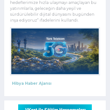
hedeflerimize hızla ulaşmayı amaçlayan bu 
yatırımlarla, geleceğin daha yeşil ve 
sürdürülebilir dijital dünyasını bugünden 
inşa ediyoruz” ifadelerini kullandı.
Hibya Haber Ajansı