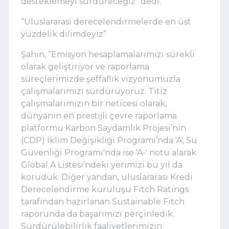
desteklemeyi sürdüreceğiz" dedi.
“Uluslararası derecelendirmelerde en üst 
yüzdelik dilimdeyiz”
Şahin, “Emisyon hesaplamalarımızı sürekli 
olarak geliştiriyor ve raporlama 
süreçlerimizde şeffaflık vizyonumuzla 
çalışmalarımızı sürdürüyoruz. Titiz 
çalışmalarımızın bir neticesi olarak, 
dünyanın en prestijli çevre raporlama 
platformu Karbon Saydamlık Projesi’nin 
(CDP) İklim Değişikliği Programı’nda 'A', Su 
Güvenliği Programı'nda ise 'A-' notu alarak 
Global A Listesi'ndeki yerimizi bu yıl da 
koruduk. Diğer yandan, uluslararası Kredi 
Derecelendirme kuruluşu Fitch Ratings 
tarafından hazırlanan Sustainable Fitch 
raporunda da başarımızı perçinledik. 
Sürdürülebilirlik faaliyetlerimizin 