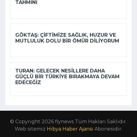
TAHMINI
GÖKTAŞ: ÇIFTIMIZE SAĞLIK, HUZUR VE
MUTLULUK DOLU BIR ÖMÜR DILIYORUM
TURAN: GELECEK NESILLERE DAHA
GÜÇLÜ BIR TÜRKIYE BIRAKMAYA DEVAM
EDECEĞIZ
© Copyright 2026 flynews Tüm Hakları Saklıdır.
Web sitemiz
Hibya Haber Ajansı
Abonesidir.