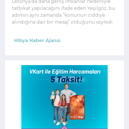
Letonya’da daha geniş imkanlar nedeniyle
tatbikat yapılacağını ifade eden Yeşilgöz, bu
adımın aynı zamanda “konunun ciddiye
alındığına dair bir mesaj” olduğunu söyledi.
Hibya Haber Ajansı